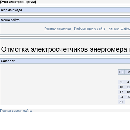
[
Учет электроэнергии
]
Форма входа
Меню сайта
Главная страница
Информация о сайте
Каталог файл
Отмотка электросчетчиков энергомера
Calendar
Пн
Вт
3
4
10
11
17
18
24
25
31
Полная версия сайта