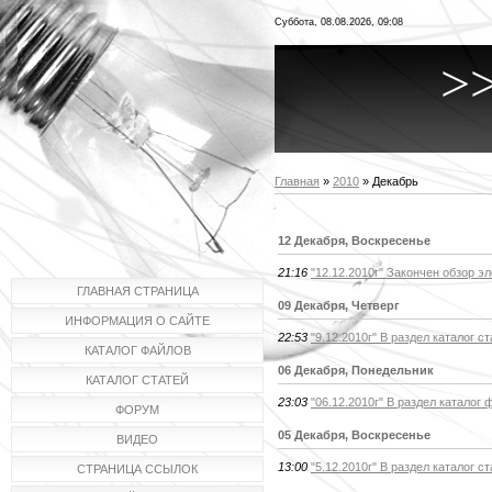
Суббота, 08.08.2026, 09:08
>
Главная
»
2010
»
Декабрь
12 Декабря, Воскресенье
21:16
"12.12.2010г" Закончен обзор 
ГЛАВНАЯ СТРАНИЦА
09 Декабря, Четверг
ИНФОРМАЦИЯ О САЙТЕ
22:53
"9.12.2010г" В раздел каталог
КАТАЛОГ ФАЙЛОВ
06 Декабря, Понедельник
КАТАЛОГ СТАТЕЙ
23:03
"06.12.2010г" В раздел катало
ФОРУМ
05 Декабря, Воскресенье
ВИДЕО
13:00
"5.12.2010г" В раздел каталог
СТРАНИЦА ССЫЛОК