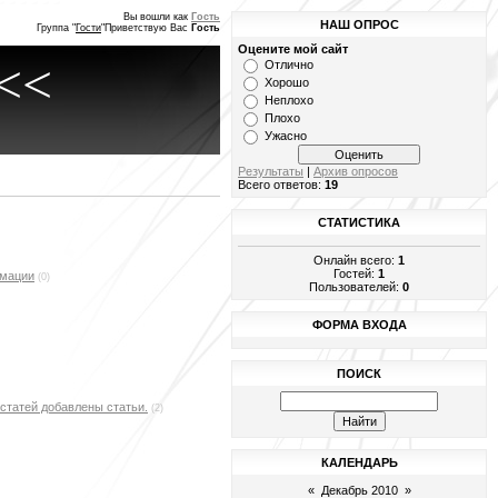
Вы вошли как
Гость
НАШ ОПРОС
Группа
"
Гости
"
Приветствую Вас
Гость
Оцените мой сайт
<<
Отлично
Хорошо
Неплохо
Плохо
Ужасно
Результаты
|
Архив опросов
Всего ответов:
19
СТАТИСТИКА
Онлайн всего:
1
Гостей:
1
рмации
(0)
Пользователей:
0
ФОРМА ВХОДА
ПОИСК
 статей добавлены статьи.
(2)
КАЛЕНДАРЬ
«
Декабрь 2010
»