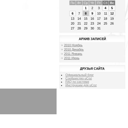
Пн
Вт
Ср
Чт
Пт
Сб
Вс
1
2
3
4
5
6
7
8
9
10
11
12
13
14
15
16
17
18
19
20
21
22
23
24
25
26
27
28
29
30
31
АРХИВ ЗАПИСЕЙ
2010 Ноябрь
2010 Декабрь
2011 Январь
2011 Июнь
ДРУЗЬЯ САЙТА
Официальный блог
Сообщество uCoz
FAQ по системе
Инструкции для uCoz