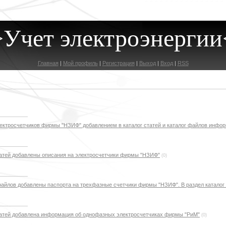
>Учет электроэнергии
Главная
|
Мой профиль
|
Регистрация
|
Выход
|
Вход
|
RSS
электросчетчиков фирмы "НЗИФ" добавлением в каталог статей и каталог файлов инфо
 статей добавлены описания на электросчетчики фирмы "НЗИФ"
(0)
г файлов добавлены паспорта на трехфазные счетчики фирмы "НЗИФ". В раздел каталог
 статей добавлена информация об однофазных электросчетчиках фирмы "РиМ"
(0)