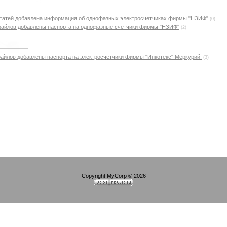
г статей добавлена информация об однофазных электросчетчиках фирмы "НЗИФ"
(0)
г файлов добавлены паспорта на однофазные счетчики фирмы "НЗИФ"
(2)
г файлов добавлены паспорта на электросчетчики фирмы "Инкотекс" Меркурий.
(3)
Copyright MyCorp © 2026